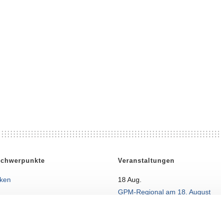
Schwerpunkte
Veranstaltungen
ken
18
Aug.
GPM-Regional am 18. August
leistungen
18 Aug. 26
Saarbrücken