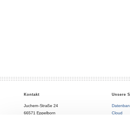
Kontakt
Unsere 
Juchem-Straße 24
Datenban
66571 Eppelborn
Cloud
Telefon: +49 6881 9999 50
IT-Dienst
Fax: +49 6881 9999 577
Oracle