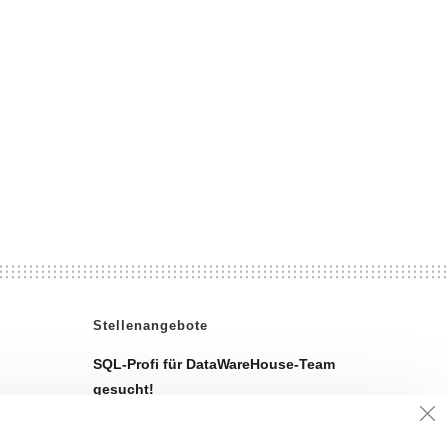
Stellenangebote
SQL-Profi für DataWareHouse-Team
gesucht!
Alle freien Stellen finden Sie auf unserer