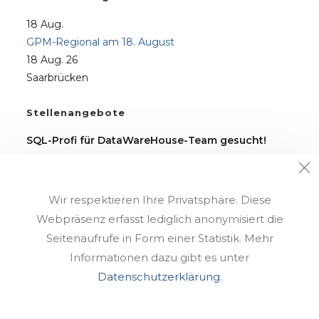
18
Aug.
GPM-Regional am 18. August
18 Aug. 26
Saarbrücken
Stellenangebote
SQL-Profi für DataWareHouse-Team gesucht!
Alle freien Stellen finden Sie auf unserer
Karriere-
Seite
.
Wir respektieren Ihre Privatsphäre. Diese
Webpräsenz erfasst lediglich anonymisiert die
Seitenaufrufe in Form einer Statistik. Mehr
Informationen dazu gibt es unter
Impressum
Datenschutz
Karriere
Downloads
Support
Datenschutzerklärung
.
Kontakt
Copyright @ eXirius IT Dienstleistungen GmbH