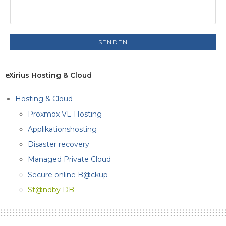
A
l
eXirius Hosting & Cloud
t
Hosting & Cloud
e
r
Proxmox VE Hosting
n
Applikationshosting
a
Disaster recovery
t
Managed Private Cloud
i
Secure online B@ckup
v
e
St@ndby DB
: