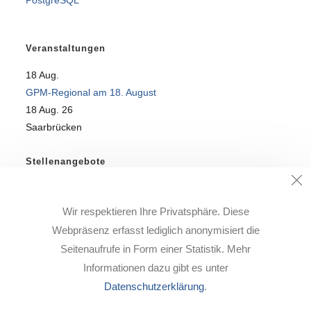
PostgreSQL
Veranstaltungen
18
Aug.
GPM-Regional am 18. August
18 Aug. 26
Saarbrücken
Stellenangebote
SQL-Profi für DataWareHouse-Team gesucht!
Wir respektieren Ihre Privatsphäre. Diese
Alle freien Stellen finden Sie auf unserer
Karriere-Seite
.
Webpräsenz erfasst lediglich anonymisiert die
Seitenaufrufe in Form einer Statistik. Mehr
Informationen dazu gibt es unter
Datenschutzerklärung
.
Impressum
Datenschutz
Karriere
Downloads
Support
Kontakt