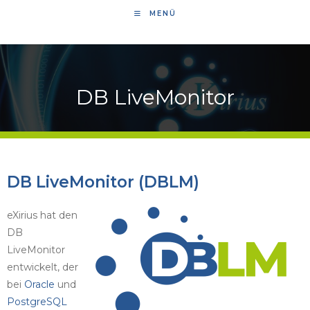
MENÜ
DB LiveMonitor
DB LiveMonitor (DBLM)
eXirius hat den
DB
LiveMonitor
entwickelt, der
bei
Oracle
und
PostgreSQL