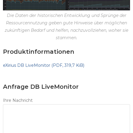
Die Daten der historischen Entwicklung und Sprünge der
Ressourcennutzung geben gute Hinweise über möglichen
zukünftigen Bedarf und helfen, nachzuvollziehen, woher sie
stammen.
Produktinformationen
eXirius DB LiveMonitor
(PDF, 319,7 KiB)
Anfrage DB LiveMonitor
Ihre Nachricht