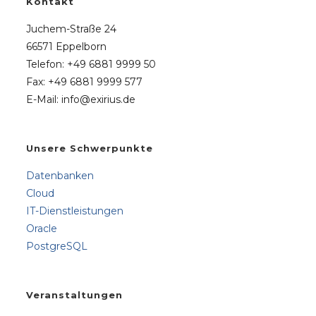
Kontakt
e
Juchem-Straße 24
r
66571 Eppelborn
n
Telefon: +49 6881 9999 50
a
Fax: +49 6881 9999 577
t
E-Mail: info@exirius.de
i
v
e
Unsere Schwerpunkte
:
Datenbanken
Cloud
IT-Dienstleistungen
Oracle
PostgreSQL
Veranstaltungen