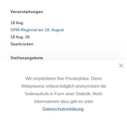
Veranstaltungen
18
Aug.
GPM-Regional am 18. August
18 Aug. 26
Saarbrücken
Stellenangebote
SQL-Profi für DataWareHouse-Team gesucht!
Wir respektieren Ihre Privatsphäre. Diese
Alle freien Stellen finden Sie auf unserer
Karriere-Seite
.
Webpräsenz erfasst lediglich anonymisiert die
Seitenaufrufe in Form einer Statistik. Mehr
Informationen dazu gibt es unter
Datenschutzerklärung
.
Impressum
Datenschutz
Karriere
Downloads
Support
Kontakt
Copyright @ eXirius IT Dienstleistungen GmbH