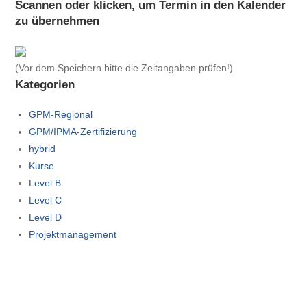
Scannen oder klicken, um Termin in den Kalender
A
zu übernehmen
l
t
e
(Vor dem Speichern bitte die Zeitangaben prüfen!)
r
Kategorien
n
a
GPM-Regional
t
GPM/IPMA-Zertifizierung
i
hybrid
v
Kurse
e
Level B
:
Level C
Level D
Projektmanagement