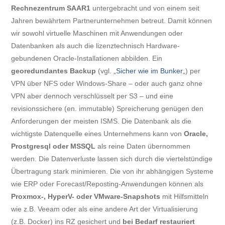
Rechnezentrum SAAR1
untergebracht und von einem seit
Jahren bewährtem Partnerunternehmen betreut. Damit können
wir sowohl virtuelle Maschinen mit Anwendungen oder
Datenbanken als auch die lizenztechnisch Hardware-
gebundenen Oracle-Installationen abbilden. Ein
georedundantes Backup
(vgl. „
Sicher wie im Bunker
„) per
VPN über NFS oder Windows-Share – oder auch ganz ohne
VPN aber dennoch verschlüsselt per S3 – und eine
revisionssichere (en. immutable) Spreicherung genügen den
Anforderungen der meisten ISMS. Die Datenbank als die
wichtigste Datenquelle eines Unternehmens kann von
Oracle,
Prostgresql oder MSSQL
als reine Daten übernommen
werden. Die Datenverluste lassen sich durch die viertelstündige
Übertragung stark minimieren. Die von ihr abhängigen Systeme
wie ERP oder Forecast/Reposting-Anwendungen können als
Proxmox-, HyperV- oder VMware-Snapshots
mit Hilfsmitteln
wie z.B. Veeam oder als eine andere Art der Virtualisierung
(z.B. Docker) ins RZ gesichert und
bei Bedarf restauriert