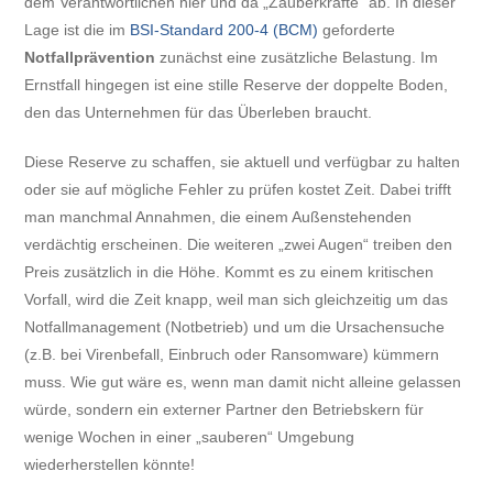
dem Verantwortlichen hier und da „Zauberkräfte“ ab. In dieser
Lage ist die im
BSI-Standard 200-4 (BCM)
geforderte
Notfallprävention
zunächst eine zusätzliche Belastung. Im
Ernstfall hingegen ist eine stille Reserve der doppelte Boden,
den das Unternehmen für das Überleben braucht.
Diese Reserve zu schaffen, sie aktuell und verfügbar zu halten
oder sie auf mögliche Fehler zu prüfen kostet Zeit. Dabei trifft
man manchmal Annahmen, die einem Außenstehenden
verdächtig erscheinen. Die weiteren „zwei Augen“ treiben den
Preis zusätzlich in die Höhe. Kommt es zu einem kritischen
Vorfall, wird die Zeit knapp, weil man sich gleichzeitig um das
Notfallmanagement (Notbetrieb) und um die Ursachensuche
(z.B. bei Virenbefall, Einbruch oder Ransomware) kümmern
muss. Wie gut wäre es, wenn man damit nicht alleine gelassen
würde, sondern ein externer Partner den Betriebskern für
wenige Wochen in einer „sauberen“ Umgebung
wiederherstellen könnte!