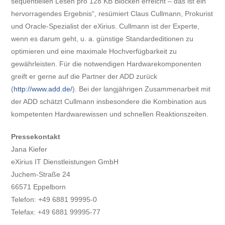
sequentiellen Lesen pro 128 KB Blöcken erreicht – das ist ein
hervorragendes Ergebnis“, resümiert Claus Cullmann, Prokurist
und Oracle-Spezialist der eXirius. Cullmann ist der Experte,
wenn es darum geht, u. a. günstige Standardeditionen zu
optimieren und eine maximale Hochverfügbarkeit zu
gewährleisten. Für die notwendigen Hardwarekomponenten
greift er gerne auf die Partner der ADD zurück
(
http://www.add.de/
). Bei der langjährigen Zusammenarbeit mit
der ADD schätzt Cullmann insbesondere die Kombination aus
kompetenten Hardwarewissen und schnellen Reaktionszeiten.
Pressekontakt
Jana Kiefer
eXirius IT Dienstleistungen GmbH
Juchem-Straße 24
66571 Eppelborn
Telefon: +49 6881 99995-0
Telefax: +49 6881 99995-77