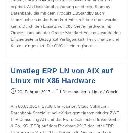
Server, die als Real Application Cluster aufgebaut sind,
migriert. Als Desasterabsicherung dient eine Standby
Datenbank, die mit dem Produkt DBStandby auch
lizenzkonform in der Standard Edition 2 betrieben werden
kann. Durch den Einsatz von x86 Serverhardware mit
Oracle Linux und der Oracle Standard Edition 2 wurde das
Effizienteste in Bezug auf Verfügbarkeit, Performance und
Kosten eingesetzt. Die GVG ist ein regional…
Umstieg ERP LN von AIX auf
Linux mit X86 Hardware
20. Februar 2017
Datenbanken
/
Linux
/
Oracle
Am 06.03.2017, 13:30 Uhr referiert Claus Cullmann,
Datenbank-Spezialist bei eXirius gemeinsam mit der ZWF
IT + Consulting AG und der Franz Schneider Brakel GmbH
& Co. KG (FSB) auf dem Praxistag 2017 des Infor ERP
Usergroup e.V. (IEUG) in Darmstadt. Gegenstand des