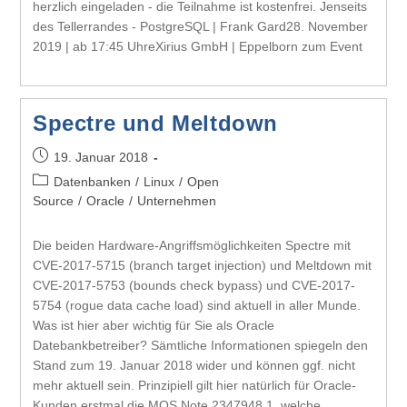
herzlich eingeladen - die Teilnahme ist kostenfrei. Jenseits
des Tellerrandes - PostgreSQL | Frank Gard28. November
2019 | ab 17:45 UhreXirius GmbH | Eppelborn zum Event
Spectre und Meltdown
19. Januar 2018
Datenbanken
/
Linux
/
Open
Source
/
Oracle
/
Unternehmen
Die beiden Hardware-Angriffsmöglichkeiten Spectre mit
CVE-2017-5715 (branch target injection) und Meltdown mit
CVE-2017-5753 (bounds check bypass) und CVE-2017-
5754 (rogue data cache load) sind aktuell in aller Munde.
Was ist hier aber wichtig für Sie als Oracle
Datebankbetreiber? Sämtliche Informationen spiegeln den
Stand zum 19. Januar 2018 wider und können ggf. nicht
mehr aktuell sein. Prinzipiell gilt hier natürlich für Oracle-
Kunden erstmal die MOS Note 2347948.1, welche