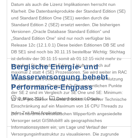
Datum als auch die Lizenz Implikationen herrscht nun
Klarheit. Die Datenbankprodukte der Standard Edition (SE)
und Standard Edition One (SE1) werden durch die
Standard Edition 2 (SE2) ersetzt werden. Die bisherigen
Versionen „Oracle Database Standard Edition“ und
„Standard Edition One“ sind nur noch verfügbar bis
Release 12c (12.1.0.1) Diese beiden Editionen DB SE und
DB SE1 sind noch bis 30.11.15 bestellbar Wichtig: Stichtag
ist definitiv der 30.11.15 somit ab 01.12.15 nicht mehr zu
Bergische Energie- und
bestellen! Die Standard Edition 2 läuft nur noch auf
maximal 2 statt 4 (SE) Prozessoren. Sie wird weiter im RAC
Wasserversorgung behebt
installierbar sein, beschränkt aber auch die CPU-Nutzung
Performance-Engpass
für den gesamten Cluster auf 2. Die wesentlichen Punkte
der SE 2 sind im Vergleich zur SE One und SE: Minimum:
2. März 2015
Datenbanken
/
Oracle
10 NUP pro Server Maximal 2 Sockel im Server Technische
Einschränkung auf ein Maximum von 16 CPU Threads zu
jeder Zeit Real Application…
Der im nordrhein-westfälischen Wipperfürth angesiedelte
Versorger setzt GISMobil® als geographisches
Informationssystem ein, um Lage und Verlauf der
Versorgungsinfrastruktur zu visualisieren. Die zugrunde