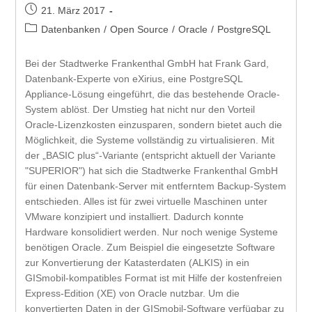
21. März 2017
Datenbanken
/
Open Source
/
Oracle
/
PostgreSQL
Bei der Stadtwerke Frankenthal GmbH hat Frank Gard,
Datenbank-Experte von eXirius, eine PostgreSQL
Appliance-Lösung eingeführt, die das bestehende Oracle-
System ablöst. Der Umstieg hat nicht nur den Vorteil
Oracle-Lizenzkosten einzusparen, sondern bietet auch die
Möglichkeit, die Systeme vollständig zu virtualisieren. Mit
der „BASIC plus“-Variante (entspricht aktuell der Variante
"SUPERIOR") hat sich die Stadtwerke Frankenthal GmbH
für einen Datenbank-Server mit entferntem Backup-System
entschieden. Alles ist für zwei virtuelle Maschinen unter
VMware konzipiert und installiert. Dadurch konnte
Hardware konsolidiert werden. Nur noch wenige Systeme
benötigen Oracle. Zum Beispiel die eingesetzte Software
zur Konvertierung der Katasterdaten (ALKIS) in ein
GISmobil-kompatibles Format ist mit Hilfe der kostenfreien
Express-Edition (XE) von Oracle nutzbar. Um die
konvertierten Daten in der GISmobil-Software verfügbar zu