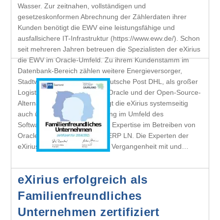
Wasser. Zur zeitnahen, vollständigen und
gesetzeskonformen Abrechnung der Zählerdaten ihrer
Kunden benötigt die EWV eine leistungsfähige und
ausfallsichere IT-Infrastruktur (https://www.ewv.de/). Schon
seit mehreren Jahren betreuen die Spezialisten der eXirius
die EWV im Oracle-Umfeld. Zu ihrem Kundenstamm im
Datenbank-Bereich zählen weitere Energieversorger,
Stadtwerke sowie z. B. die Deutsche Post DHL, als großer
Logistik-Dienstleister. Neben Oracle und der Open-Source-
Alternative PostgreSQL verfügt die eXirius systemseitig
auch über jahrelange Erfahrung im Umfeld des
Softwareherstellers PSI sowie Expertise im Betreiben von
Oracle als Plattform für Infor ERP LN. Die Experten der
eXirius, die auch schon in der Vergangenheit mit und…
eXirius erfolgreich als
Familienfreundliches
Unternehmen zertifiziert